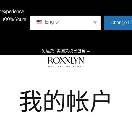
r experience.
e. 100% Yours.
English
Change L
免运费 · 美国关税已包含
→
罗
石
克
头
林
的
我的帐户
掌
握