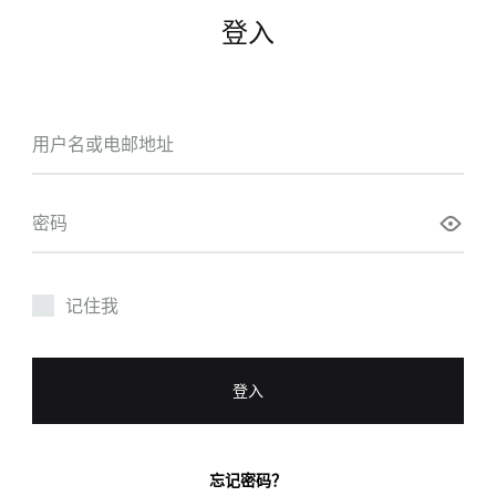
登入
必
用户名或电邮地址
填
必
密码
填
记住我
登入
忘记密码？