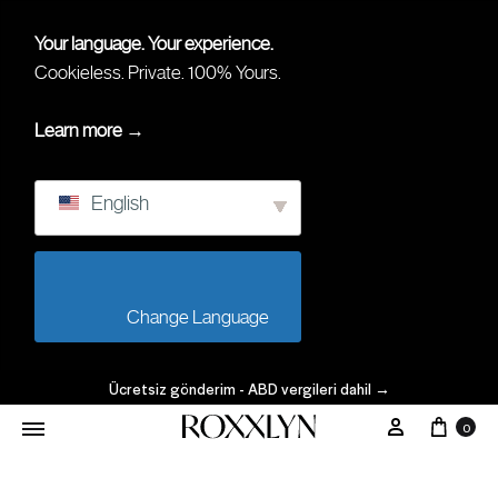
Your language. Your experience.
Cookieless. Private. 100% Yours.
Learn more →
English
                        Change Language                    
Ücretsiz gönderim - ABD vergileri dahil
→
Arab
Hesabım
0