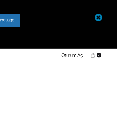
anguage
Oturum Aç
0