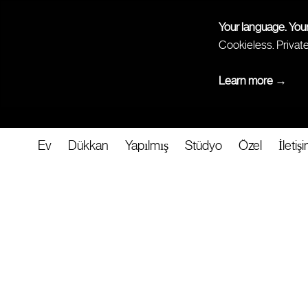
Your language. You
Cookieless. Privat
Learn more →
Ev
Dükkan
Yapılmış
Stüdyo
Özel
İletiş