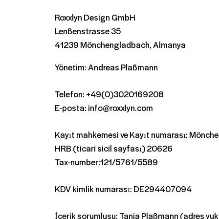
Roxxlyn Design GmbH
Lenßenstrasse 35
41239 Mönchengladbach, Almanya
Yönetim: Andreas Plaßmann
Telefon: +49(0)3020169208
E-posta: info@roxxlyn.com
Kayıt mahkemesi ve Kayıt numarası: Mönche
HRB (ticari sicil sayfası) 20626
Tax-number:121/5761/5589
KDV kimlik numarası: DE294407094
İçerik sorumlusu: Tanja Plaßmann (adres yuk