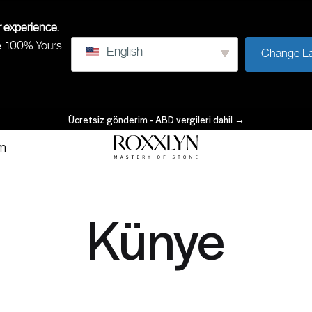
r experience.
e. 100% Yours.
English
Change L
Ücretsiz gönderim - ABD vergileri dahil
→
im
ROXXLYN
Taş
Ustalığı
Künye