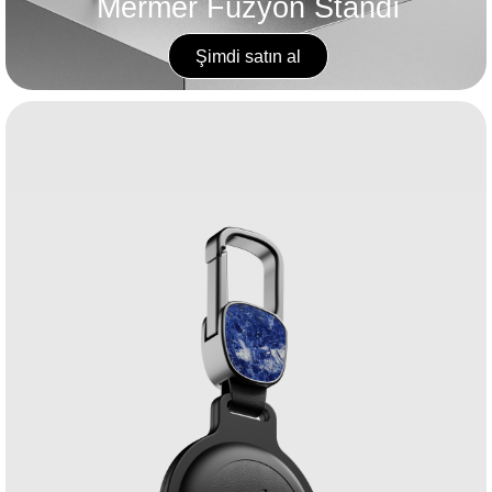
Mermer Füzyon Standı
Şimdi satın al