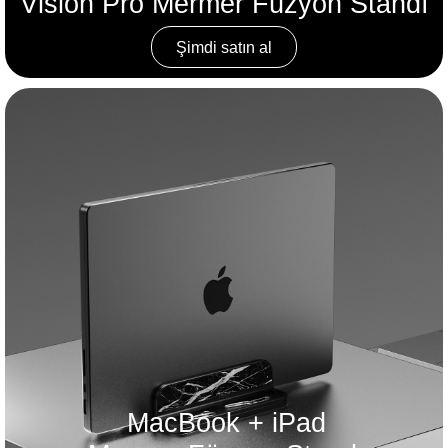
Vision Pro Mermer Füzyon Standı
Şimdi satın al
MacBook + iPad