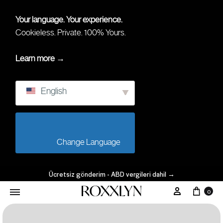
Your language. Your experience.
Cookieless. Private. 100% Yours.
Learn more →
English
                        Change Language                    
Ücretsiz gönderim - ABD vergileri dahil
→
0