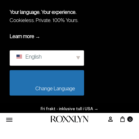
Your language. Your experience.
Cookieless. Private. 100% Yours.
Learn more →
English
                        Change Language                    
Fri frakt - inklusive tull i USA
→
0