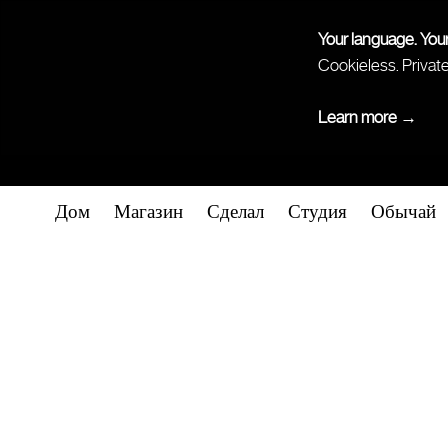
Your language. You
Cookieless. Privat
Learn more →
Дом
Магазин
Сделал
Студия
Обычай