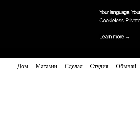
Your language. You
Cookieless. Privat
Learn more →
Дом
Магазин
Сделал
Студия
Обычай