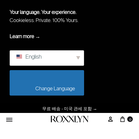
Your language. Your experience.
Cookieless. Private. 100% Yours.
Learn more →
English
                        Change Language                    
무료 배송 - 미국 관세 포함
→
0