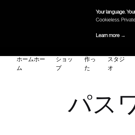
Your language. You
Cookieless. Privat
Learn more →
ホームホー
ショッ
作っ
スタジ
ム
プ
た
オ
パス