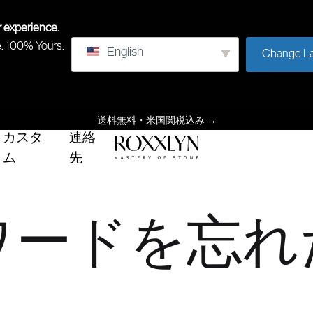
r experience.
e. 100% Yours.
English
Change L
送料無料・米国関税込み
→
カスタ
連絡
ム
先
ROXXLYN
石
の
習
ワードを忘れ
得