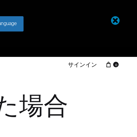
anguage
カート
サインイン
0
た場合