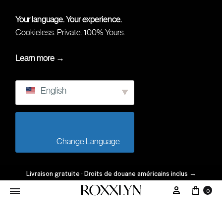
Your language. Your experience.
Cookieless. Private. 100% Yours.
Learn more →
English
                        Change Language                    
Livraison gratuite · Droits de douane américains inclus
→
Char
Mon Comp
0