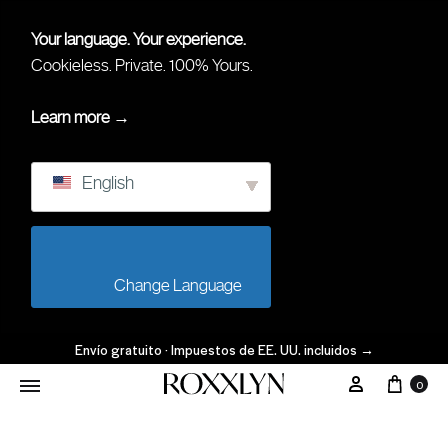
Your language. Your experience.
Cookieless. Private. 100% Yours.
Learn more →
English
                        Change Language                    
Envío gratuito · Impuestos de EE. UU. incluidos
→
0