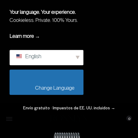
Your language. Your experience.
Cookieless. Private. 100% Yours.
Learn more →
English
                        Change Language                    
Envío gratuito · Impuestos de EE. UU. incluidos
→
Carr
Mi Cuenta
0