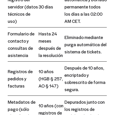
servidor (datos
30 días
permanente todos
técnicos de
los días a las 02:00
uso)
AM CET.
Formulario de
Hasta 24
Eliminado mediante
contacto y
meses
purga automática del
consultas de
después de
sistema de tickets.
asistencia
la resolución
Después de 10 años,
Registros de
10 años
encriptado y
pedidos y
(HGB § 257,
sobrescrito de forma
facturas
AO § 147)
segura.
Metadatos de
Depurados junto con
10 años (con
pago (sólo
los registros de
registros de