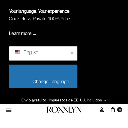
Your language. Your experience.
Cookieless. Private. 100% Yours.
Learn more →
English
                        Change Language                    
Envío gratuito · Impuestos de EE. UU. incluidos
→
0