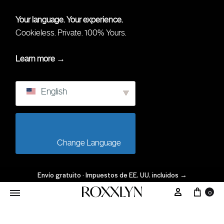
Your language. Your experience.
Cookieless. Private. 100% Yours.
Learn more →
English
                        Change Language                    
Envío gratuito · Impuestos de EE. UU. incluidos
→
0