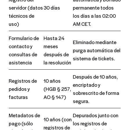
servidor (datos
30 días
permanente todos
técnicos de
los días a las 02:00
uso)
AM CET.
Formulario de
Hasta 24
Eliminado mediante
contacto y
meses
purga automática del
consultas de
después de
sistema de tickets.
asistencia
la resolución
Después de 10 años,
Registros de
10 años
encriptado y
pedidos y
(HGB § 257,
sobrescrito de forma
facturas
AO § 147)
segura.
Metadatos de
Depurados junto con
10 años (con
pago (sólo
los registros de
registros de