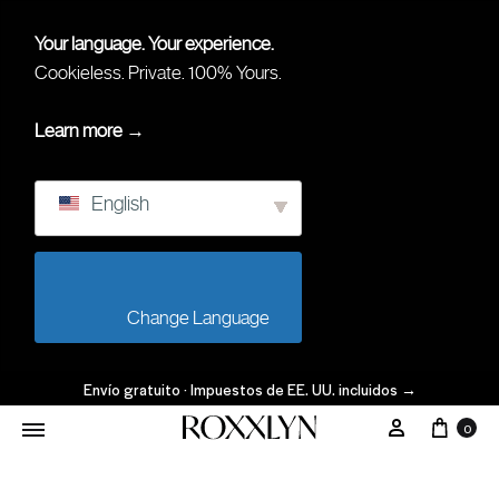
Your language. Your experience.
Cookieless. Private. 100% Yours.
Learn more →
English
                        Change Language                    
Envío gratuito · Impuestos de EE. UU. incluidos
→
0