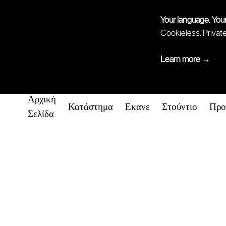
Your language. You
Cookieless. Privat
Learn more →
Αρχική
Κατάστημα
Εκανε
Στούντιο
Προ
Σελίδα