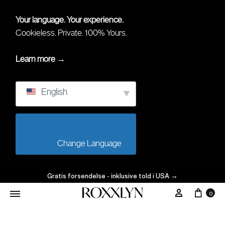
Your language. Your experience.
Cookieless. Private. 100% Yours.
Learn more →
English
                        Change Language                    
Gratis forsendelse - inklusive told i USA
→
Vogn
Min Konto
0