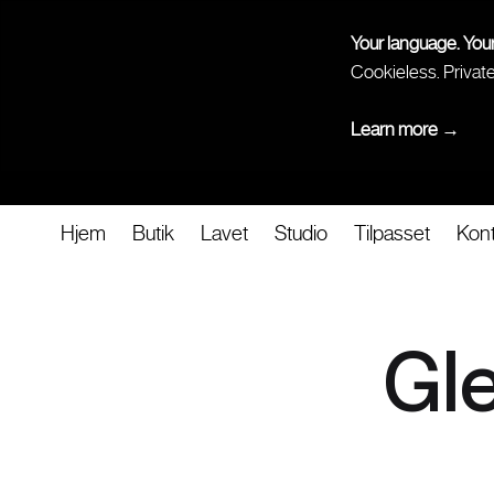
Your language. You
Cookieless. Privat
Learn more →
Hjem
Butik
Lavet
Studio
Tilpasset
Kont
Gl