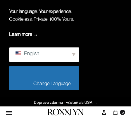
Your language. Your experience.
Cookieless. Private. 100% Yours.
Learn more →
English
                        Change Language                    
Doprava zdarma - včetně cla USA
→
Koší
Můj Účet
0