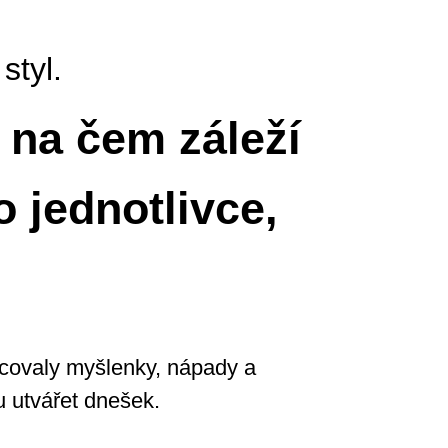
styl.
 na čem záleží
o jednotlivce,
hycovaly myšlenky, nápady a
ou utvářet dnešek.