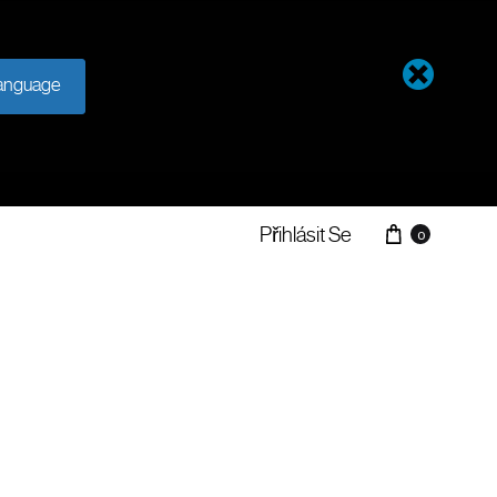
anguage
Přihlásit Se
0