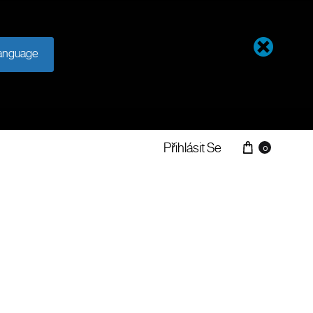
anguage
Přihlásit Se
0