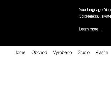
Your language. You
Cookieless. Privat
Learn more →
Home
Obchod
Vyrobeno
Studio
Vlastní