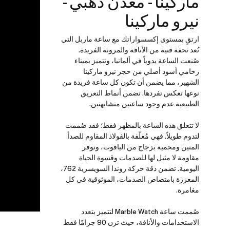
ماركينا - معدن ذهبي -
نيرو ماركينا
ارتقِ بمستوى إكسسواراتك مع ساعة ماربل التي
تُعد تحفة فنية من الأناقة والمرونة الفريدة.
صُنعت الساعة يدوياً في ألمانيا، وتتميز بميناء
رخامي أسود أصلي من حجر نيرو ماركينا
الشهير، مما يضمن أن تكون كل ساعة فريدة من
نوعها تعكس تفردها. تضمن أنماط التعريق
الطبيعية عدم وجود ساعتين متشابهتين.
لا تتعلق هذه الساعة بالمظهر فقط؛ فقد صُممت
لتدوم طويلاً. فهي مُغلّفة بالفولاذ المقاوم للصدأ
المتين ومحمية بزجاج من الياقوت، وتوفر
مقاومة لا مثيل لها للصدمات وقسوة الحياة
اليومية. تضمن دقة حركة روندا السويسرية 762،
المعززة بامتصاص الصدمات، الموثوقية في كل
مغامرة.
صُممت ساعة Marble Watch لتتميز بتعدد
الاستخدامات والأناقة، حيث تزن 90 جرامًا فقط