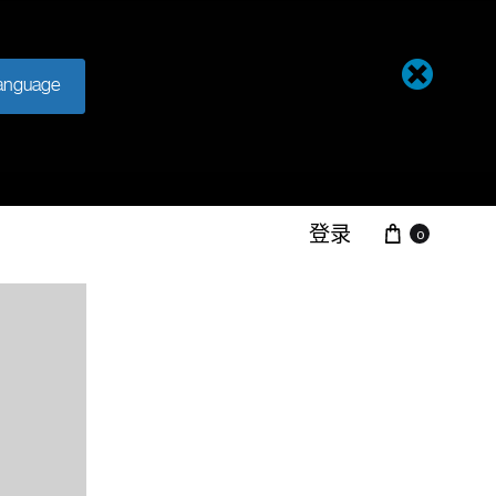
anguage
登录
0