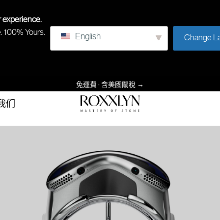
r experience.
e. 100% Yours.
English
Change L
免運費 · 含美國關稅
→
我们
罗
石
克
头
斯
的
林
掌
握