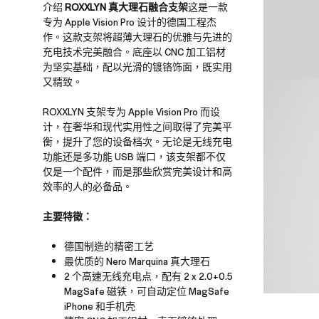
介绍
ROXXLYN 真大理石融合支架
这是一款
专为 Apple Vision Pro 设计的德国工程杰
作。这款支架将超薄大理石的优雅与先进的
充电技术完美融合。底座以 CNC 加工铝材
为坚实基础，配以光滑的镀铬饰面，既实用
又精致。
ROXXLYN 支架专为 Apple Vision Pro 而设
计，在奢华和现代实用性之间取得了完美平
衡，提升了您的设备档次。无论是无线充电
功能还是多功能 USB 端口，该支架都不仅
仅是一个配件，而是那些欣赏完美设计和高
效率的人的必备品。
主要特徵：
德国制造的精密工艺
最优质的 Nero Marquina 真大理石
2 个高速无线充电点，配有 2 x 2.0+0.5
MagSafe 磁铁，可自动定位 MagSafe
iPhone 和手机壳