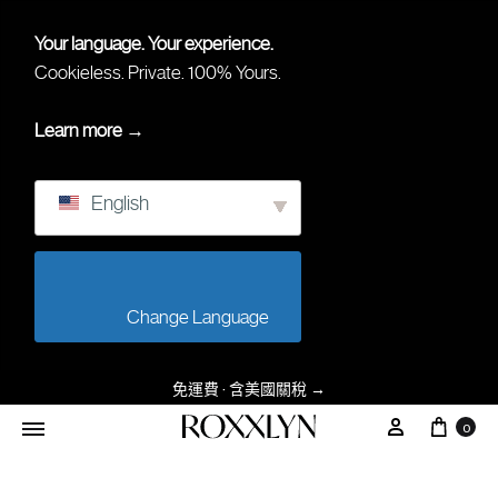
Your language. Your experience.
Cookieless. Private. 100% Yours.
Learn more →
English
                        Change Language                    
免運費 · 含美國關稅
→
购物
我的帳戶
0