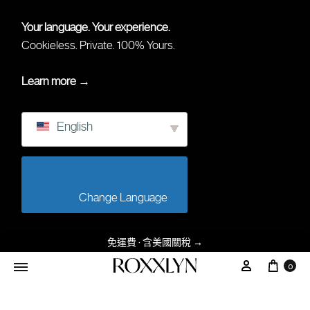
Your language. Your experience.
Cookieless. Private. 100% Yours.
Learn more →
English
                        Change Language                    
免運費 · 含美國關稅
→
0