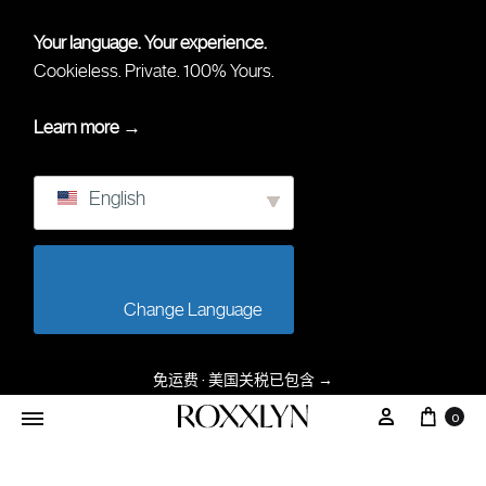
Your language. Your experience.
Cookieless. Private. 100% Yours.
Learn more →
English
                        Change Language                    
免运费 · 美国关税已包含
→
0