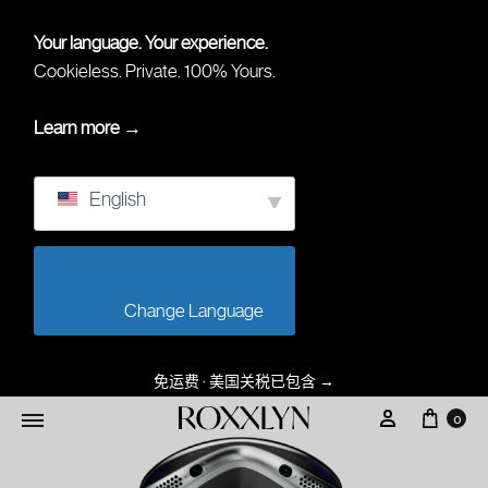
Your language. Your experience.
Cookieless. Private. 100% Yours.
Learn more →
English
                        Change Language                    
免运费 · 美国关税已包含
→
0