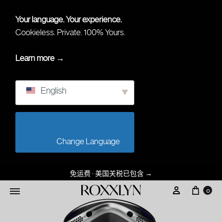
Your language. Your experience.
Cookieless. Private. 100% Yours.
Learn more →
English
                        Change Language                    
免运费 · 美国关税已包含
→
0