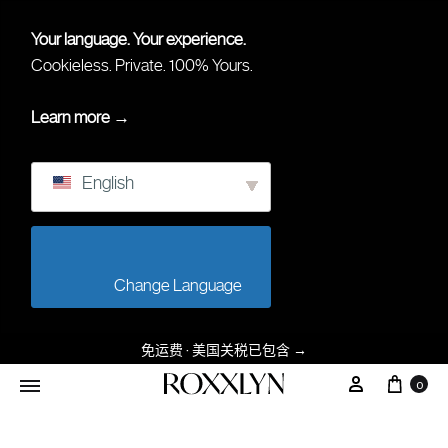
Your language. Your experience.
Cookieless. Private. 100% Yours.
Learn more →
English
                        Change Language                    
免运费 · 美国关税已包含
→
0