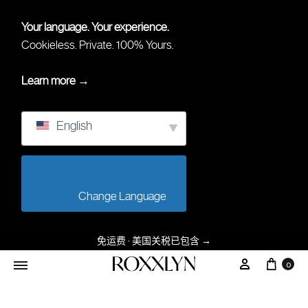
Your language. Your experience.
Cookieless. Private. 100% Yours.
Learn more →
English
                        Change Language                    
免运费 · 美国关税已包含
→
0