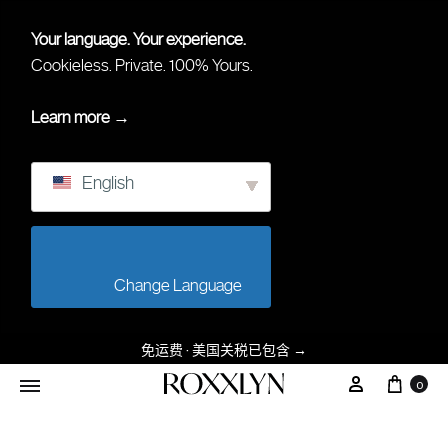
Your language. Your experience.
Cookieless. Private. 100% Yours.
Learn more →
English
                        Change Language                    
免运费 · 美国关税已包含
→
大车
我的帐户
0