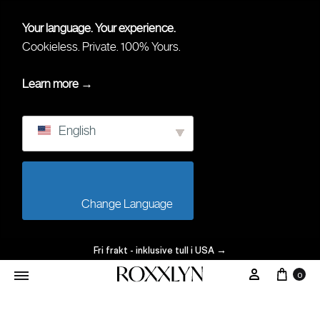
Your language. Your experience.
Cookieless. Private. 100% Yours.
Learn more →
English
                        Change Language                    
Fri frakt - inklusive tull i USA
→
0