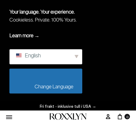
Your language. Your experience.
Cookieless. Private. 100% Yours.
Learn more →
English
                        Change Language                    
Fri frakt - inklusive tull i USA
→
0