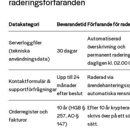
raderingsförfaranden
Datakategori
Bevarandetid
Förfarande för rad
Automatiserad
Serverloggfiler
överskrivning och
(tekniska
30 dagar
permanent raderin
användningsdata)
dagligen kl. 02.00 
Upp till 24
Raderad via
Kontaktformulär &
månader
ärendehanteringss
supportförfrågningar
efter beslut
automatiska rensni
10 år (HGB §
Efter 10 år krypter
Orderregister och
257, AO §
skrivs över på ett s
fakturor
147)
sätt.