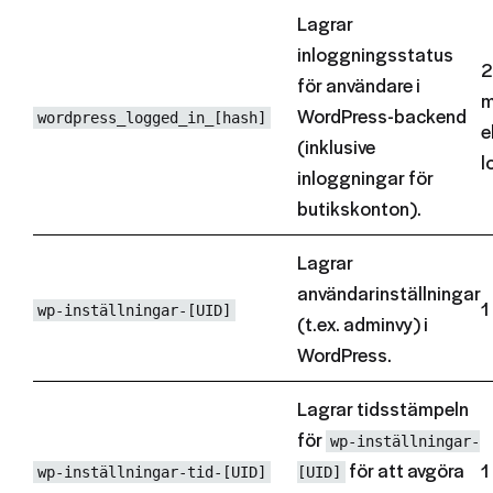
Lagrar
inloggningsstatus
2
för användare i
m
WordPress-backend
wordpress_logged_in_[hash]
e
(inklusive
l
inloggningar för
butikskonton).
Lagrar
användarinställningar
1
wp-inställningar-[UID]
(t.ex. adminvy) i
WordPress.
Lagrar tidsstämpeln
för
wp-inställningar-
för att avgöra
1
wp-inställningar-tid-[UID]
[UID]