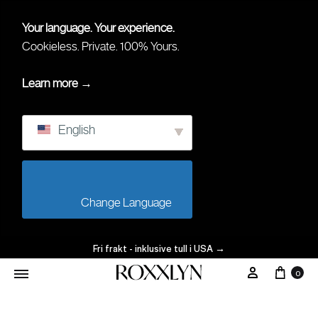
Your language. Your experience.
Cookieless. Private. 100% Yours.
Learn more →
English
                        Change Language                    
Fri frakt - inklusive tull i USA
→
0