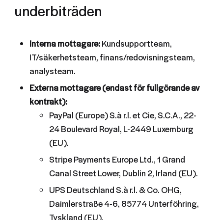
underbiträden
Interna mottagare:
Kundsupportteam,
IT/säkerhetsteam, finans/redovisningsteam,
analysteam.
Externa mottagare (endast för fullgörande av
kontrakt):
PayPal (Europe) S.à r.l. et Cie, S.C.A., 22-
24 Boulevard Royal, L-2449 Luxemburg
(EU).
Stripe Payments Europe Ltd., 1 Grand
Canal Street Lower, Dublin 2, Irland (EU).
UPS Deutschland S.à r.l. & Co. OHG,
Daimlerstraße 4-6, 85774 Unterföhring,
Tyskland (EU).