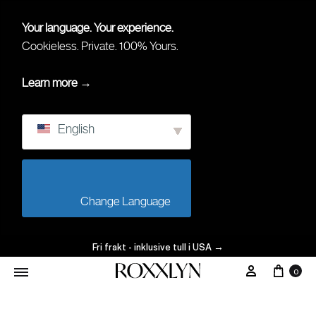
Your language. Your experience.
Cookieless. Private. 100% Yours.
Learn more →
English
                        Change Language                    
Fri frakt - inklusive tull i USA
→
0