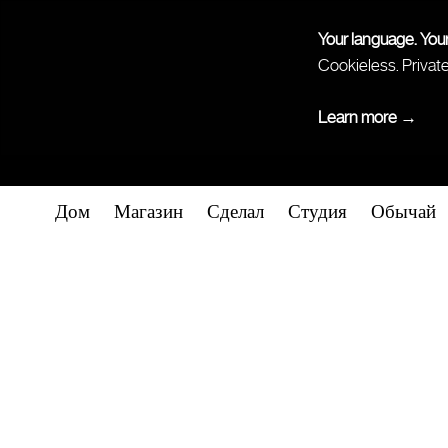
Your language. You
Cookieless. Privat
Learn more →
Дом
Магазин
Сделал
Студия
Обычай