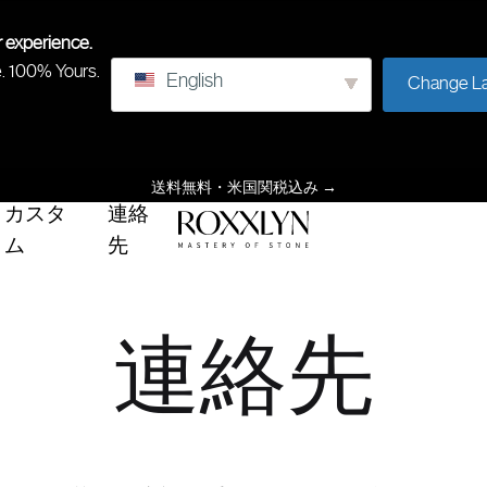
r experience.
e. 100% Yours.
English
Change L
送料無料・米国関税込み
→
カスタ
連絡
ム
先
ROXXLYN
石
の
習
連絡先
得