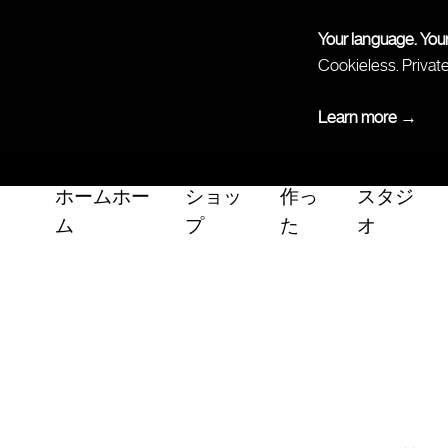
Your language. You
Cookieless. Privat
Learn more →
ホームホー
ショッ
作っ
スタジ
ム
プ
た
オ