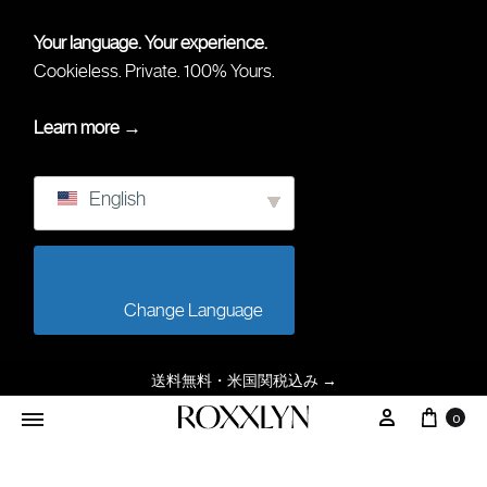
Your language. Your experience.
Cookieless. Private. 100% Yours.
Learn more →
English
                        Change Language                    
送料無料・米国関税込み
→
0