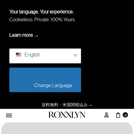
Your language. Your experience.
Cookieless. Private. 100% Yours.
Learn more →
English
                        Change Language                    
送料無料・米国関税込み
→
0