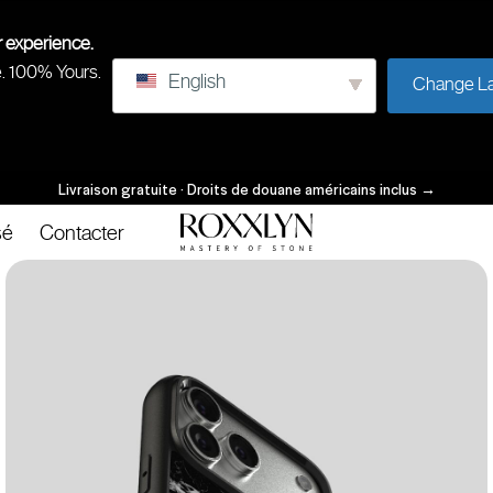
r experience.
e. 100% Yours.
English
Change L
Livraison gratuite · Droits de douane américains inclus
→
sé
Contacter
ROXXLYN
Maîtrise
de
la
pierre