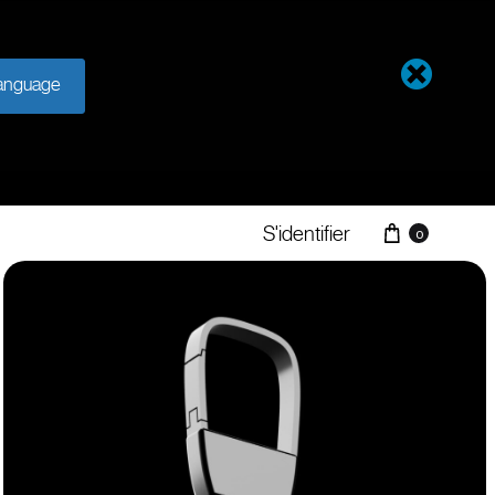
anguage
S'identifier
0