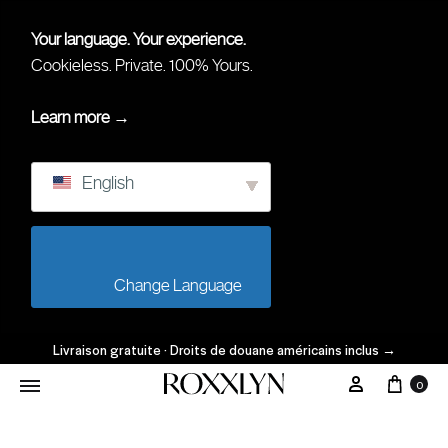
Your language. Your experience.
Cookieless. Private. 100% Yours.
Learn more →
English
                        Change Language                    
Livraison gratuite · Droits de douane américains inclus
→
Char
Mon Comp
0