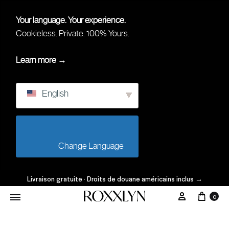
Your language. Your experience.
Cookieless. Private. 100% Yours.
Learn more →
English
                        Change Language                    
Livraison gratuite · Droits de douane américains inclus
→
0