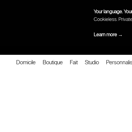
Your language. You
Cookieless. Privat
Learn more →
Domicile
Boutique
Fait
Studio
Personnali