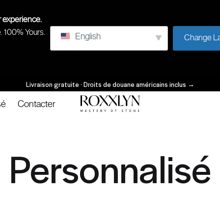
r experience.
e. 100% Yours.
English
Change L
Livraison gratuite · Droits de douane américains inclus
→
sé
Contacter
ROXXLYN
Maîtrise
de
la
Personnalisé
pierre