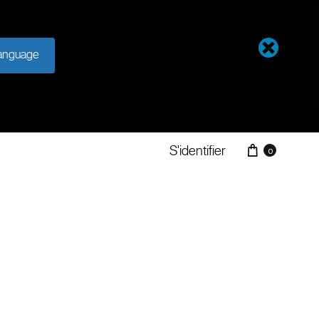
anguage
S'identifier
0