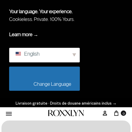
Your language. Your experience.
Cookieless. Private. 100% Yours.
Learn more →
English
                        Change Language                    
Livraison gratuite · Droits de douane américains inclus
→
0