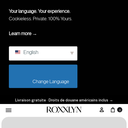
Your language. Your experience.
Cookieless. Private. 100% Yours.
Learn more →
English
                        Change Language                    
Livraison gratuite · Droits de douane américains inclus
→
0