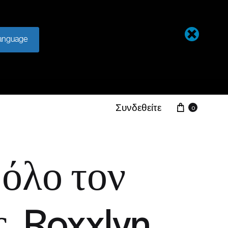
anguage
Συνδεθείτε
0
όλο τον
. Roxxlyn.