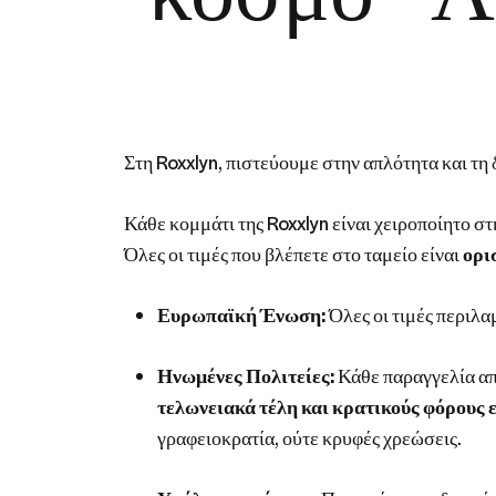
Στη Roxxlyn, πιστεύουμε στην απλότητα και τη 
Κάθε κομμάτι της Roxxlyn είναι χειροποίητο σ
Όλες οι τιμές που βλέπετε στο ταμείο είναι
ορι
Ευρωπαϊκή Ένωση:
Όλες οι τιμές περιλα
Ηνωμένες Πολιτείες:
Κάθε παραγγελία α
τελωνειακά τέλη και κρατικούς φόρους
γραφειοκρατία, ούτε κρυφές χρεώσεις.