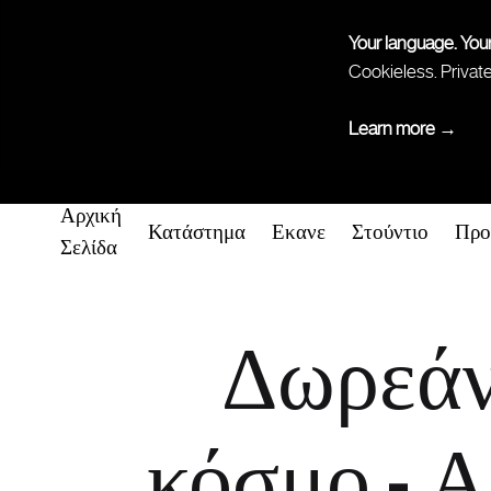
Your language. You
Cookieless. Privat
Learn more →
Αρχική
Κατάστημα
Εκανε
Στούντιο
Προ
Σελίδα
Δωρεάν
κόσμο - Α