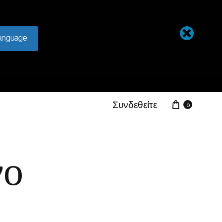
anguage
Συνδεθείτε
0
νο