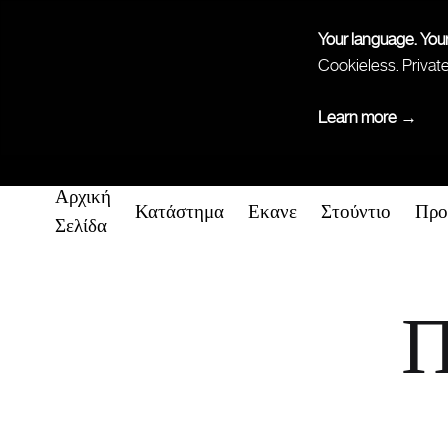
Your language. You
Cookieless. Privat
Learn more →
Αρχική
Κατάστημα
Εκανε
Στούντιο
Προ
Σελίδα
Π