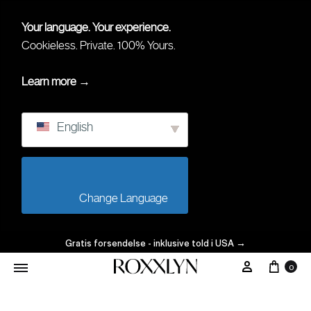
Your language. Your experience.
Cookieless. Private. 100% Yours.
Learn more →
English
                        Change Language                    
Gratis forsendelse - inklusive told i USA
→
0