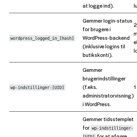
at logge ind).
l
Gemmer login-status
2
for brugere i
m
WordPress-backend
wordpress_logged_in_[hash]
e
(inklusive logins til
l
butikskonti).
Gemmer
brugerindstillinger
(f.eks.
1
wp-indstillinger-[UID]
administratorvisning)
i WordPress.
Gemmer tidsstemplet
for
wp-indstillinger-
for at afgøre,
[UID]