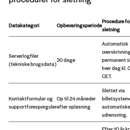
Procedure fo
Datakategori
Opbevaringsperiode
sletning
Automatisk
overskrivnin
Serverlogfiler
30 dage
permanent s
(tekniske brugsdata)
hver dag kl.
CET.
Slettet via
Kontaktformular og
Op til 24 måneder
billetsystem
supportforespørgsler
efter opløsning
automatisk
udrensning.
Efter 10 år k