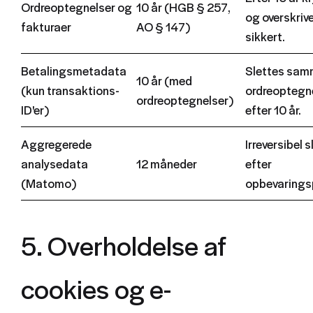
Ordreoptegnelser og
10 år (HGB § 257,
og overskriv
fakturaer
AO § 147)
sikkert.
Betalingsmetadata
Slettes sa
10 år (med
(kun transaktions-
ordreoptegn
ordreoptegnelser)
ID'er)
efter 10 år.
Aggregerede
Irreversibel 
analysedata
12 måneder
efter
(Matomo)
opbevarings
5. Overholdelse af
cookies og e-