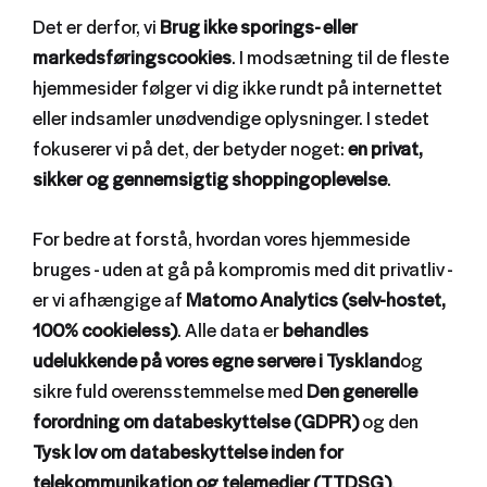
Det er derfor, vi
Brug ikke sporings- eller
markedsføringscookies
. I modsætning til de fleste
hjemmesider følger vi dig ikke rundt på internettet
eller indsamler unødvendige oplysninger. I stedet
fokuserer vi på det, der betyder noget:
en privat,
sikker og gennemsigtig shoppingoplevelse
.
For bedre at forstå, hvordan vores hjemmeside
bruges - uden at gå på kompromis med dit privatliv -
er vi afhængige af
Matomo Analytics (selv-hostet,
100% cookieless)
. Alle data er
behandles
udelukkende på vores egne servere i Tyskland
og
sikre fuld overensstemmelse med
Den generelle
forordning om databeskyttelse (GDPR)
og den
Tysk lov om databeskyttelse inden for
telekommunikation og telemedier (TTDSG)
.