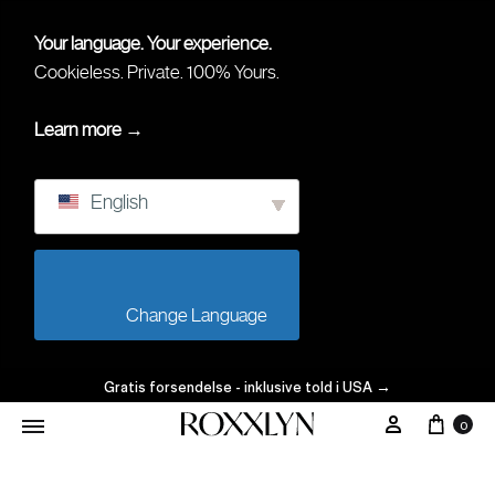
Your language. Your experience.
Cookieless. Private. 100% Yours.
Learn more →
English
                        Change Language                    
Gratis forsendelse - inklusive told i USA
→
0