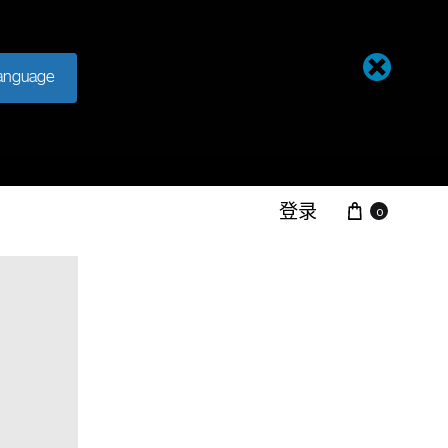
anguage
登录
0