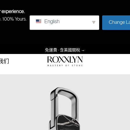
r experience.
e. 100% Yours.
English
Change L
免運費 · 含美國關稅
→
我们
罗
石
克
头
斯
的
林
掌
握